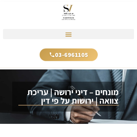
03-6961105
מונחים – דיני ירושה | עריכת
צוואה | ירושות על פי דין