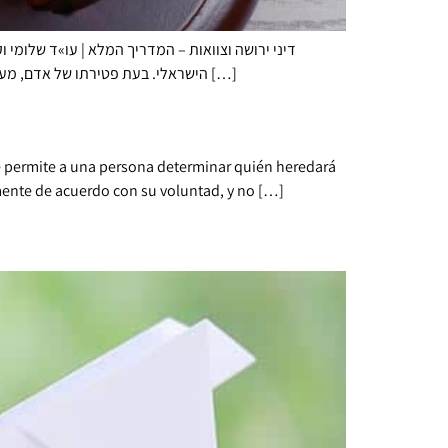
דיני ירושה וצוואות – המדריך המלא | עו»ד שלומי 
הישראלי. בעת פטירתו של אדם, מעבר לכאב האישי, עולות שאלות משפטיות רבות לגבי עתיד רכושו. האם קיימת צוואה? מי הם היורשים החוקיים? ומה קורה כאשר אין מסמך […]
 permite a una persona determinar quién heredará
mente de acuerdo con su voluntad, y no […]