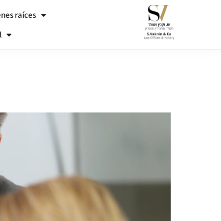
enes raíces
l